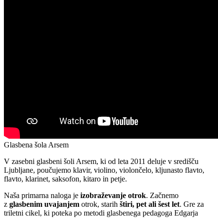
Glasbena šola Arsem
V zasebni glasbeni šoli Arsem, ki od leta 2011 deluje v središču
Ljubljane, poučujemo klavir, violino, violončelo, kljunasto flavto,
flavto, klarinet, saksofon, kitaro in petje.
Naša primarna naloga je
izobraževanje otrok
. Začnemo
z
glasbenim uvajanjem
otrok, starih
štiri, pet ali šest let
. Gre za
triletni cikel, ki poteka po metodi glasbenega pedagoga Edgarja