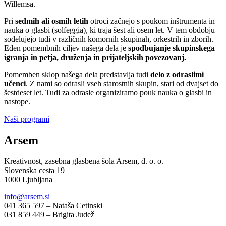
Willemsa.
Pri
sedmih ali osmih letih
otroci začnejo s poukom inštrumenta in
nauka o glasbi (solfeggia), ki traja šest ali osem let. V tem obdobju
sodelujejo tudi v različnih komornih skupinah, orkestrih in zborih.
Eden pomembnih ciljev našega dela je
spodbujanje skupinskega
igranja in petja, druženja in prijateljskih povezovanj.
Pomemben sklop našega dela predstavlja tudi
delo z odraslimi
učenci
. Z nami so odrasli vseh starostnih skupin, stari od dvajset do
šestdeset let. Tudi za odrasle organiziramo pouk nauka o glasbi in
nastope.
Naši programi
Arsem
Kreativnost, zasebna glasbena šola Arsem, d. o. o.
Slovenska cesta 19
1000 Ljubljana
info@arsem.si
041 365 597 – Nataša Cetinski
031 859 449 – Brigita Judež