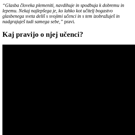
“Glasba človeka plemeniti, navdihuje in spodbuja k dobremu in
lepemu. Nekaj najlepšega je, ko lahko kot učitelj bogastvo
glasbenega sveta deliš s svojimi učenci in s tem izobražuješ in
nadgrajuješ tudi samega sebe,”
pravi.
Kaj pravijo o njej učenci?