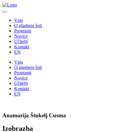
Skip
to
content
Vpis
O glasbeni šoli
Programi
Novice
Učitelji
Kontakt
EN
Vpis
O glasbeni šoli
Programi
Novice
Učitelji
Kontakt
EN
Anamarija Štukelj Cusma
Izobrazba