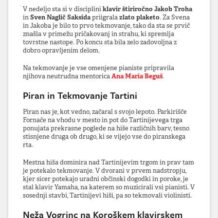
V nedeljo sta si v disciplini
klavir štiriročno
Jakob Troha
in
Sven Naglič Saksida
priigrala
zlato plaketo
. Za Svena
in Jakoba je bilo to prvo tekmovanje, tako da sta se prvič
znašla v primežu pričakovanj in strahu, ki spremlja
tovrstne nastope. Po koncu sta bila zelo zadovoljna z
dobro opravljenim delom.
Na tekmovanje je vse omenjene pianiste pripravila
njihova neutrudna mentorica
Ana Maria Beguš
.
Piran in Tekmovanje Tartini
Piran nas je, kot vedno, začaral s svojo lepoto. Parkirišče
Fornače na vhodu v mesto in pot do Tartinijevega trga
ponujata prekrasne poglede na hiše različnih barv, tesno
stisnjene druga ob drugo, ki se vijejo vse do piranskega
rta.
Mestna hiša dominira nad Tartinijevim trgom in prav tam
je potekalo tekmovanje. V dvorani v prvem nadstropju,
kjer sicer potekajo uradni občinski dogodki in poroke, je
stal klavir Yamaha, na katerem so muzicirali vsi pianisti. V
sosednji stavbi, Tartinijevi hiši, pa so tekmovali violinisti.
Neža Vogrinc na Koroškem klavirskem