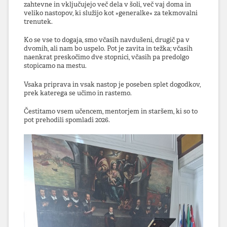
zahtevne in vključujejo več dela v šoli, več vaj doma in
veliko nastopov, ki služijo kot »generalke« za tekmovalni
trenutek.
Ko se vse to dogaja, smo včasih navdušeni, drugič pa v
dvomih, ali nam bo uspelo. Pot je zavita in težka; včasih
naenkrat preskočimo dve stopnici, včasih pa predolgo
stopicamo na mestu.
Vsaka priprava in vsak nastop je poseben splet dogodkov,
prek katerega se učimo in rastemo.
Čestitamo vsem učencem, mentorjem in staršem, ki so to
pot prehodili spomladi 2026.