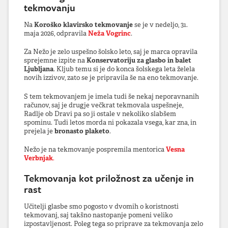
tekmovanju
Na
Koroško klavirsko tekmovanje
se je v nedeljo, 31.
maja 2026, odpravila
Neža Vogrinc
.
Za Nežo je zelo uspešno šolsko leto, saj je marca opravila
sprejemne izpite na
Konservatoriju za glasbo in balet
Ljubljana
. Kljub temu si je do konca šolskega leta želela
novih izzivov, zato se je pripravila še na eno tekmovanje.
S tem tekmovanjem je imela tudi še nekaj neporavnanih
računov, saj je drugje večkrat tekmovala uspešneje,
Radlje ob Dravi pa so ji ostale v nekoliko slabšem
spominu. Tudi letos morda ni pokazala vsega, kar zna, in
prejela je
bronasto plaketo
.
Nežo je na tekmovanje pospremila mentorica
Vesna
Verbnjak
.
Tekmovanja kot priložnost za učenje in
rast
Učitelji glasbe smo pogosto v dvomih o koristnosti
tekmovanj, saj takšno nastopanje pomeni veliko
izpostavljenost. Poleg tega so priprave za tekmovanja zelo