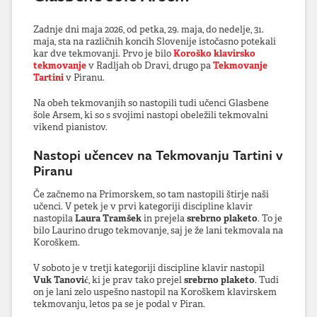
Zadnje dni maja 2026, od petka, 29. maja, do nedelje, 31.
maja, sta na različnih koncih Slovenije istočasno potekali
kar dve tekmovanji. Prvo je bilo
Koroško klavirsko
tekmovanje
v Radljah ob Dravi, drugo pa
Tekmovanje
Tartini
v Piranu.
Na obeh tekmovanjih so nastopili tudi učenci Glasbene
šole Arsem, ki so s svojimi nastopi obeležili tekmovalni
vikend pianistov.
Nastopi učencev na Tekmovanju Tartini v
Piranu
Če začnemo na Primorskem, so tam nastopili štirje naši
učenci. V petek je v prvi kategoriji discipline klavir
nastopila
Laura Tramšek
in prejela
srebrno plaketo
. To je
bilo Laurino drugo tekmovanje, saj je že lani tekmovala na
Koroškem.
V soboto je v tretji kategoriji discipline klavir nastopil
Vuk Tanović
, ki je prav tako prejel
srebrno plaketo
. Tudi
on je lani zelo uspešno nastopil na Koroškem klavirskem
tekmovanju, letos pa se je podal v Piran.