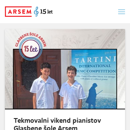
Skip
to
content
Tekmovalni vikend pianistov
Glasbene šole Arsem