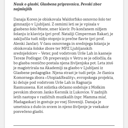
Nauk o glasbi, Glasbena pripravnica, Pevski zbor
najmlajših
Danaja Koren je obiskovala Waldorfsko osnovno šolo ter
gimnazijo v Ljubljani. Z osmimi leti se je vpisala v
glasbeno šolo Moste, smer klavir. Po končanem nižjem
šolanju iz klavirja (pri prof. Nataliji Cimperman Rakar), je
zaključila tudi nižjo stopnjo iz prečne flavte (pri prof.
Alenki Jančar). V času osnovnega in srednjega šolanja je
obiskovala šolske zbore ter MPZ Ljubljanskih
srednješolcev – Veter, pod vodstvom Urše Lah in kasneje
Tereze Podlogar. Ob prepevanju v Vetru se je odločila, da
bo glasba resnično postala njena življenjska pot. Leta 2016
je magistrirala na Akademiji za glasbo v Ljubljani iz
Glasbene pedagogike. Njena strast je tudi petje. Je članica
Komornega zbora »Utopia&Reality«, evropskega projekta,
ki deluje pod vodstvom Urše Lah in Ragnarja
Rasmussena. Kot solistka občasno sodeluje z Moškim
pevskim zborom Janko Kersnik iz Lukovice. V zadnjih
letih nastopa v različnih muzikalih (npr. Mamma mia!,
Madagaskar) in gostuje po vsej Sloveniji. Danaja je
umetnica z dušo in srcem in njeno življenje je vsekakor
posvečeno glasbi.