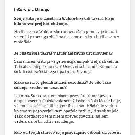
Intervju z Danajo
Svoje šolanje si začela na Waldorfski šoli takrat, ko je
bilo to vse prej kot običanjo.
Hodila sem v Waldorfsko osnovno šolo, gimnazijo in tudi
vrtec, ki pa sem ga obiskovala samo eno leto, hodila sem v
malo šolo.
Je bila ta šola takrat v Ljubljani ravno ustanovljena?
Sama nisem čisto prva generacija, ampak tretja ali četrta.
Takrat so bili prostori še v Osnovni šoli Danile Kumer, to
so bili čisti začetki tega tipa izobraževanja.
Kako so na to gledali znanci, sorodniki? Je bilo tako
šolanje izredno nenavadno?
Izjemno. Sama se s tem nisem preveč obremenjevala,
ampak vseeno. Obiskovala sem Glasbeno šolo Moste Polje,
vsi moji sošolci so bili na javnih osnovnih šolah in vedno,
ko smo se pogovarjali, sem opažala razlike, ki so obstajale.
Tako dostikrat o tem nisem preveč govorila, saj sem
vedela, da bi bil odziv začudenje.
Kdo od tvojih staršev se je pravzaprav odločil, da tebe in