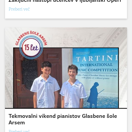
Preberi več
Tekmovalni vikend pianistov Glasbene šole
Arsem
Preberi več