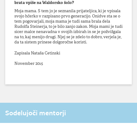
brata vpiše na Waldorsko šolo?
Moja mama. S tem jo je seznanila prijateljica, ki je vpisala
svojo hčerko v razpisano prvo generacijo. Onidve sta se o
tem pogovarjali, moja mama je tudi sama brala dela
Rudolfa Steinerja, to je bilo zanjo zakon. Moja mami je tudi
sicer malce nenavadna v svojih izbirah in se je požvižgala
na to, kaj menijo drugi. Njej se je zdelo to dobro, verjela je,
da ta sistem prinese dolgoročne koristi.
Zapisala Nataša Cetinski
November 2015
Sodelujoči mentorji