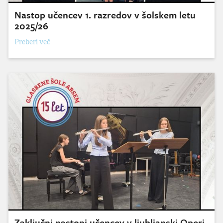
Nastop učencev 1. razredov v šolskem letu
2025/26
Preberi več
Zaključni nastopi učencev v ljubljanski Operi