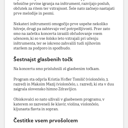
tehnične prvine igranja na inštrument, razvijajo posluh,
občutek za ritem ter vztrajnost. Šele nato začnejo nastajati
prve melodije in pesmi.
Nekateri inštrumenti omogočijo prve uspehe nekoliko
hitreje, drugi pa zahtevajo več potrpežljivosti. Prav zato
smo na začetku koncerta izrazili občudovanje vsem
učencem, ki so vse šolsko leto vztrajali pri učenju
inštrumenta, ter se iskreno zahvalili tudi njihovim
staršem za podporo in spodbudo.
Šestnajst glasbenih točk
Na koncertu smo prisluhnili 16 glasbenim točkam.
Program sta odprla Kristia Höfler Tomšič (violončelo, 3.
razred) in Maksim Mazij (violončelo, 1. razred), ki sta v duu
zaigrala slovensko himno Zdravljico.
Obiskovalci so nato uživali v glasbenem programu, v
katerem so zazveneli še klavir, violina, violončelo,
kljunasta flavta in sopran.
Čestitke vsem prvošolcem