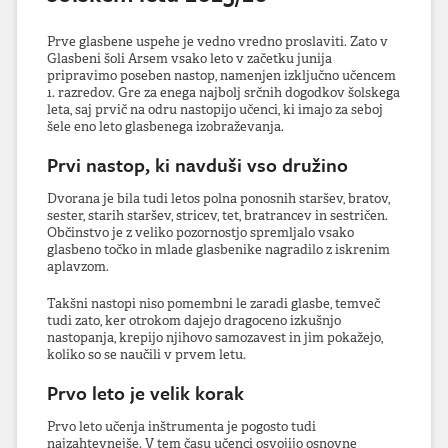
Prve glasbene uspehe je vedno vredno proslaviti. Zato v
Glasbeni šoli Arsem vsako leto v začetku junija
pripravimo poseben nastop, namenjen izključno učencem
1. razredov. Gre za enega najbolj srčnih dogodkov šolskega
leta, saj prvič na odru nastopijo učenci, ki imajo za seboj
šele eno leto glasbenega izobraževanja.
Prvi nastop, ki navduši vso družino
Dvorana je bila tudi letos polna ponosnih staršev, bratov,
sester, starih staršev, stricev, tet, bratrancev in sestričen.
Občinstvo je z veliko pozornostjo spremljalo vsako
glasbeno točko in mlade glasbenike nagradilo z iskrenim
aplavzom.
Takšni nastopi niso pomembni le zaradi glasbe, temveč
tudi zato, ker otrokom dajejo dragoceno izkušnjo
nastopanja, krepijo njihovo samozavest in jim pokažejo,
koliko so se naučili v prvem letu.
Prvo leto je velik korak
Prvo leto učenja inštrumenta je pogosto tudi
najzahtevnejše. V tem času učenci osvojijo osnovne