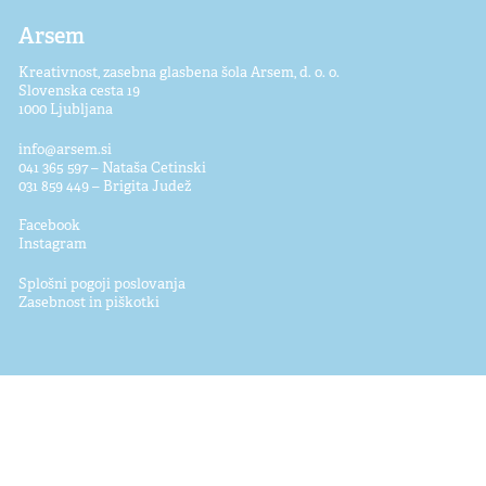
Arsem
Kreativnost, zasebna glasbena šola Arsem, d. o. o.
Slovenska cesta 19
1000 Ljubljana
info@arsem.si
041 365 597 – Nataša Cetinski
031 859 449 – Brigita Judež
Facebook
Instagram
Splošni pogoji poslovanja
Zasebnost in piškotki