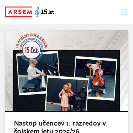
Skip
to
content
Nastop učencev 1. razredov v
šolskem letu 2025/26