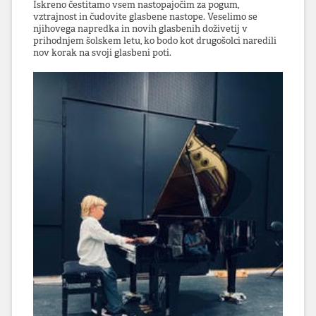
Iskreno čestitamo vsem nastopajočim za pogum,
vztrajnost in čudovite glasbene nastope. Veselimo se
njihovega napredka in novih glasbenih doživetij v
prihodnjem šolskem letu, ko bodo kot drugošolci naredili
nov korak na svoji glasbeni poti.