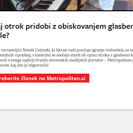
j otrok pridobi z obiskovanjem glasbe
le?
 ravnateljici Nataši Cetinski, ki hkrati tudi poučuje igranje violončela, so 
mbnih vprašanj, s katerimi se soočajo starši ob vpisu otroka v glasbeno šo
avili z enega najbolj branih slovenskih medijskih portalov – Metropolitan.s
erite, kaj jim je odgovorila!
reberite članek na Metropolitan.si