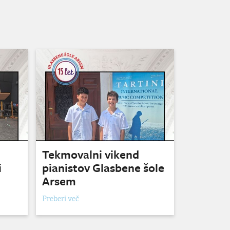
Tekmovalni vikend
i
pianistov Glasbene šole
Arsem
Preberi več