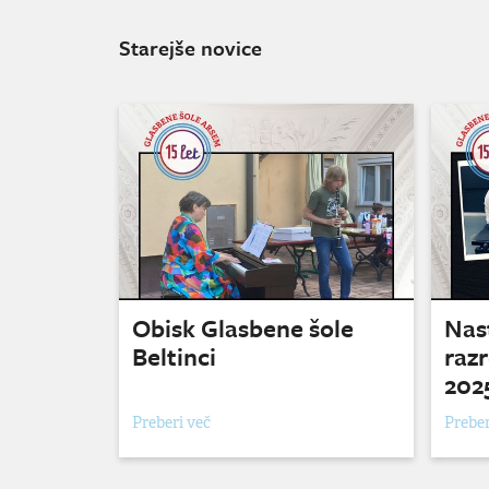
Starejše novice
Obisk Glasbene šole
Nas
Beltinci
razr
202
Preberi več
Preber