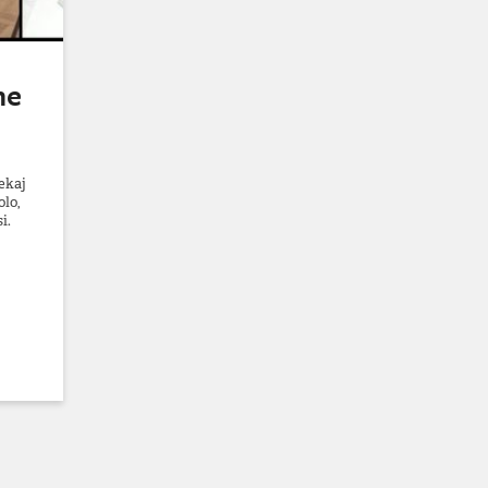
ne
nekaj
lo,
i.