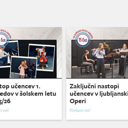
top učencev 1.
Zaključni nastopi
edov v šolskem letu
učencev v ljubljansk
5/26
Operi
i več
Preberi več