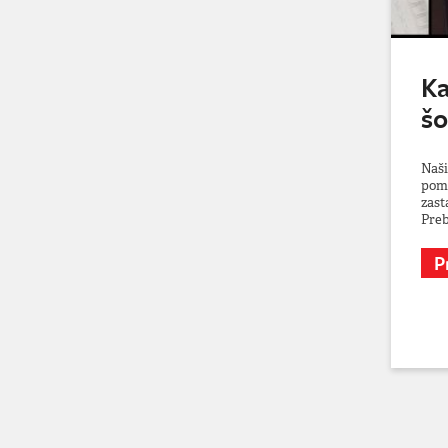
Ka
šo
Naši
pome
zast
Preb
P